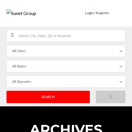
Login / Register
All Cities
All States
All Zipcodes
ARCHIVES