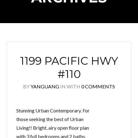
Log in
Don't have an account?
Create your
account,
it takes less than a minute.
1199 PACIFIC HWY
Username
#110
BY
YANGUANG
IN
WITH
0 COMMENTS
Password
Stunning Urban Contemporary. For
LOGIN
those seeking the best of Urban
Living!! Bright, airy open floor plan
Lost your password?
with 3 full bedrooms and 2 baths.