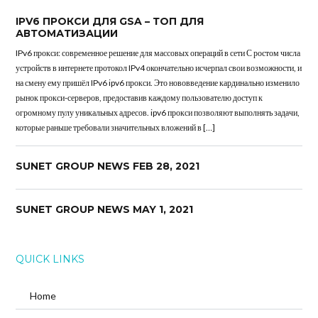
IPV6 ПРОКСИ ДЛЯ GSA – ТОП ДЛЯ
АВТОМАТИЗАЦИИ
IPv6 прокси: современное решение для массовых операций в сети С ростом числа
устройств в интернете протокол IPv4 окончательно исчерпал свои возможности, и
на смену ему пришёл IPv6 ipv6 прокси. Это нововведение кардинально изменило
рынок прокси-серверов, предоставив каждому пользователю доступ к
огромному пулу уникальных адресов. ipv6 прокси позволяют выполнять задачи,
которые раньше требовали значительных вложений в […]
SUNET GROUP NEWS FEB 28, 2021
SUNET GROUP NEWS MAY 1, 2021
QUICK LINKS
Home