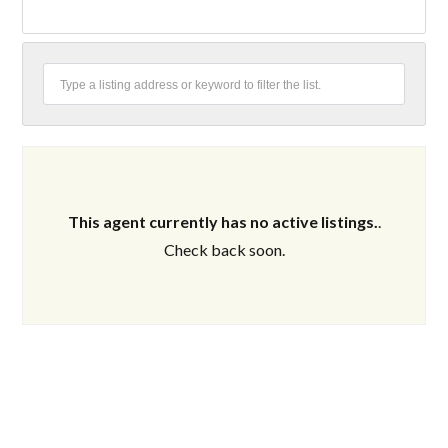
This agent currently has no active listings.
.
Check back soon.