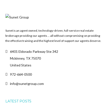
Sunet is an agent owned, technology-driven, full-service real estate
brokerage providing our agents … all without compromising on providing
the effective training and the highest level of support our agents deserve.
6401 Eldorado Parkway Ste 342
Mckinney, TX 75070
United States
972-664-0500
info@sunetgroup.com
LATEST POSTS