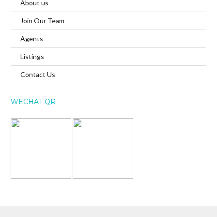
About us
Join Our Team
Agents
Listings
Contact Us
WECHAT QR