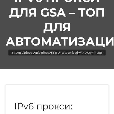
ДЛЯ GSA – ТОП
ДЛЯ
Log in
АВТОМАТИЗАЦ
Don't have an account?
Create your
account,
it takes less than a minute.
By
DanielBloob DanielBloobAM
in
Uncategorized
with
0 Comments
Username
Password
LOGIN
IPv6 прокси:
Lost your password?