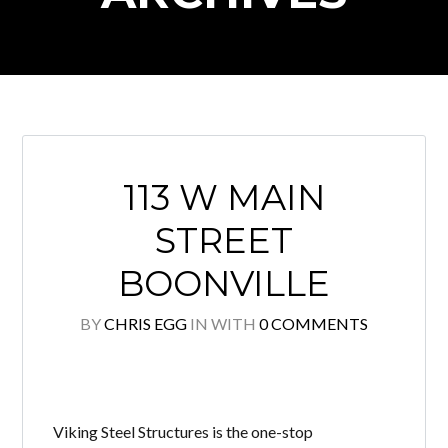
Log in
Don't have an account?
Create your
account,
it takes less than a minute.
113 W MAIN
Username
STREET
BOONVILLE
Password
BY
CHRIS EGG
IN
WITH
0 COMMENTS
LOGIN
Viking Steel Structures is the one-stop
Lost your password?