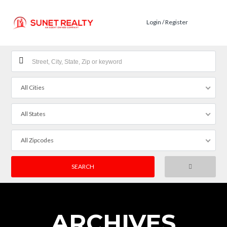
Login / Register
All Cities
All States
All Zipcodes
ARCHIVES